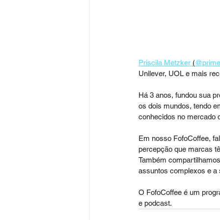
Priscila Metzker 
(
@prime
Unilever, UOL e mais rec
Há 3 anos, fundou sua pr
os dois mundos, tendo e
conhecidos no mercado da 
Em nosso FofoCoffee, fal
percepção que marcas têm
Também compartilhamos a
assuntos complexos e a s
O FofoCoffee é um progr
e podcast.