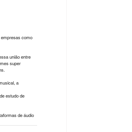
s e empresas como 
essa união entre 
omes super 
ns.
musical, a 
de estudo de 
taformas de áudio 