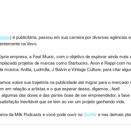
tzker
) é publicitária, passou em sua carreira por diversas agência
entemente na Vevo. 
ópria empresa, a Feat Music, com o objetivo de explorar ainda mais 
mplacado projetos de marcas como Starbucks, Avon e Rappi com n
música: Anitta, Ludmilla, J Balvin e Vintage Culture, para citar algu
amos sobre sua trajetória na publicidade até migrar para o mercado 
 em relação a artistas e o que esperar desse, digamos...feat!
lgumas das dores e das partes boas de ser empreendedor, a fase 
atisfação inevitável que se tem ao ver um projeto ganhando vida.
ama da Milk Podcasts e você pode ouvir no 
Spotify
 e nas demais pla