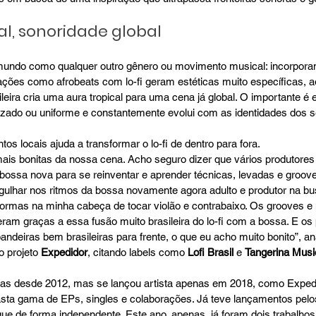
al, sonoridade global
 mundo como qualquer outro gênero ou movimento musical: incorpora
ções como afrobeats com lo-fi geram estéticas muito específicas, a
eira cria uma aura tropical para uma cena já global. O importante é e
zado ou uniforme e constantemente evolui com as identidades dos s
os locais ajuda a transformar o lo-fi de dentro para fora. 
ais bonitas da nossa cena. Acho seguro dizer que vários produtores 
a bossa nova para se reinventar e aprender técnicas, levadas e grooves
ulhar nos ritmos da bossa novamente agora adulto e produtor na bu
 formas na minha cabeça de tocar violão e contrabaixo. Os grooves e
ieram graças a essa fusão muito brasileira do lo-fi com a bossa. E os 
andeiras bem brasileiras para frente, o que eu acho muito bonito”, an
o projeto 
Expedidor
, citando labels como 
Lofi Brasil 
e 
Tangerina Musi
ndas desde 2012, mas se lançou artista apenas em 2018, como Expedi
sta gama de EPs, singles e colaborações. Já teve lançamentos pelo
segue de forma independente. Este ano, apenas, já foram dois trabalhos: