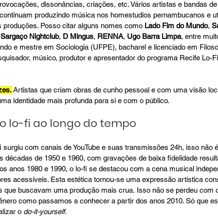
ovocações, dissonâncias, criações, etc. Vários artistas e bandas de
s continuam produzindo música nos homestudios pernambucanos e ut
s produções. Posso citar alguns nomes como 
Lado Fim do Mundo
, 
S
 
Sargaço Nightclub
, 
D Mingus
, 
RENNA
, 
Ugo Barra Limpa
, entre muit
ando e mestre em Sociologia (UFPE), bacharel e licenciado em Filosof
esquisador, músico, produtor e apresentador do programa Recife Lo-Fi
zes.
 Artistas que criam obras de cunho pessoal e com uma visão loca
a identidade mais profunda para si e com o público.
 lo-fi ao longo do tempo
i surgiu com canais de YouTube e suas transmissões 24h, isso não 
 décadas de 1950 e 1960, com gravações de baixa fidelidade result
s anos 1980 e 1990, o lo-fi se destacou com a cena musical indepe
res acessíveis. Esta estética tornou-se uma expressão artística cons
s que buscavam uma produção mais crua. Isso não se perdeu com o
o gênero como passamos a conhecer a partir dos anos 2010. Só que es
lizar o 
do-it-yourself.