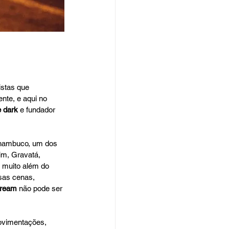
istas que 
nte, e aqui no 
e dark 
e fundador 
rnambuco, um dos 
im, Gravatá, 
a muito além do 
sas cenas, 
Dream
 não pode ser 
ovimentações, 