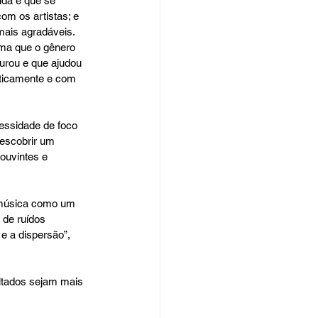
da e que se 
om os artistas; e 
mais agradáveis. 
ma que o gênero 
ourou e que ajudou 
sticamente e com 
essidade de foco 
escobrir um 
ouvintes e 
a música como um 
 de ruídos 
e a dispersão”, 
ltados sejam mais 