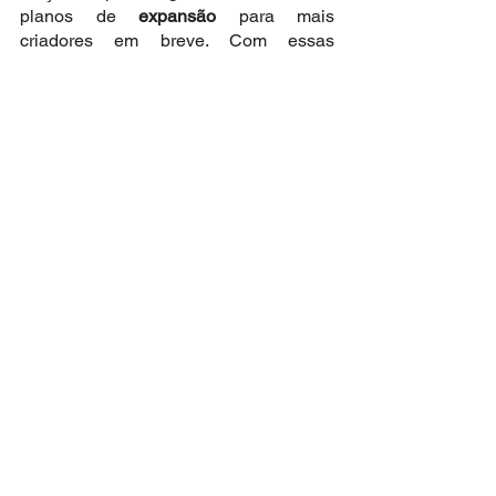
planos de 
expansão
 para mais 
criadores em breve. Com essas 
assinaturas
, o público pode engajar em 
três tipos
 diferentes de conteúdo de 
contas:
Lives 
onde os criadores de 
conteúdo podem transmitir ao vivo 
apenas para seus assinantes;
Stories
 onde os assinantes 
possuem a ferramenta semelhante 
ao “Amigos próximos”;
Selos ou
 (badges) que diferenciam 
os users engajados para os 
inscritos, tanto nas mensagens 
diretas quanto nos comentários dos 
criadores, oferecendo aos fãs um 
selo roxo.
5. Link Stickers
Esse recurso conhecido como “
Swipe 
Up
”, mudou para 
Link Sticker
. Esses 
adesivos estão disponíveis para 
todos