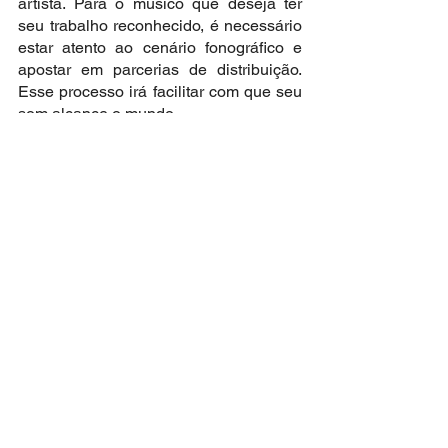
artista. Para o músico que deseja ter 
seu trabalho reconhecido, é necessário 
estar atento ao cenário fonográfico e 
apostar em parcerias de distribuição. 
Esse processo irá facilitar com que seu 
som alcance o mundo.
Ver tudo
Posts recentes